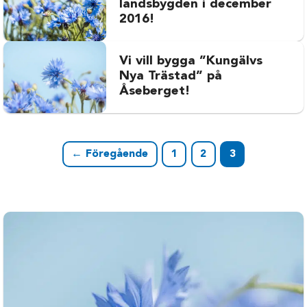
landsbygden i december
2016!
Vi vill bygga ”Kungälvs
Nya Trästad” på
Åseberget!
← Föregående
1
2
3