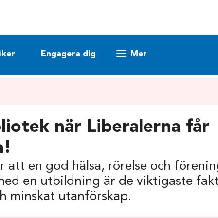
iker
Engagera dig
Mer
liotek när Liberalerna får
a!
r att en god hälsa, rörelse och förening
ed en utbildning är de viktigaste fak
ch minskat utanförskap.