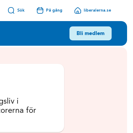
Sök
På gång
liberalerna.se
Bli medlem
sliv i
torerna för