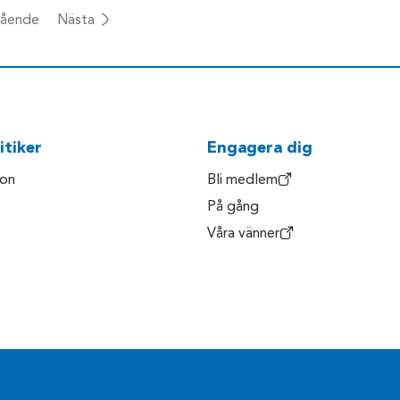
ående
Nästa
itiker
Engagera dig
son
Bli medlem
På gång
Våra vänner