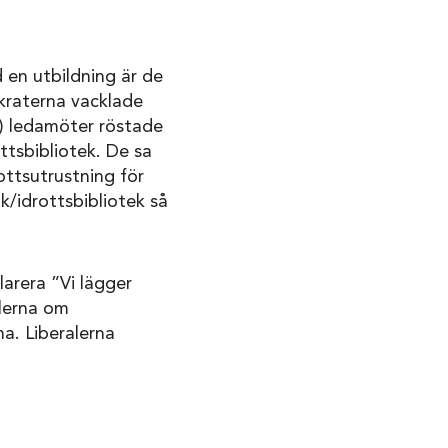
d en utbildning är de
kraterna vacklade
(S) ledamöter röstade
ttsbibliotek. De sa
ottsutrustning för
k/idrottsbibliotek så
arera ”Vi lägger
alerna om
a. Liberalerna