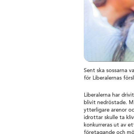
Sent ska sossarna vak
för Liberalernas förs
Liberalerna har drivi
blivit nedröstade. M
ytterligare arenor oc
idrottar skulle ta kl
konkurreras ut av ett
företagande och möjl