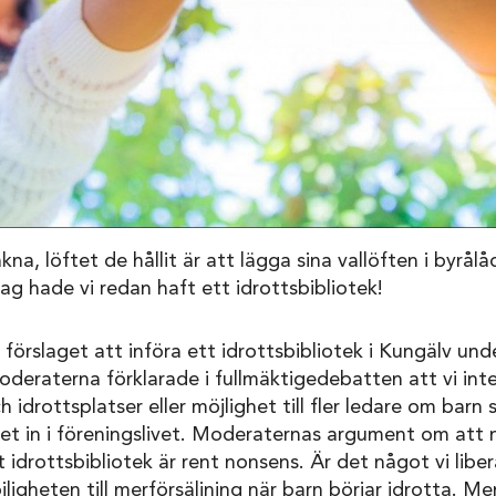
na, löftet de hållit är att lägga sina vallöften i byrå
lag hade vi redan haft ett idrottsbibliotek!
t förslaget att införa ett idrottsbibliotek i Kungälv unde
oderaterna förklarade i fullmäktigedebatten att vi int
h idrottsplatser eller möjlighet till fler ledare om barn
ivet in i föreningslivet. Moderaternas argument om att n
 idrottsbibliotek är rent nonsens. Är det något vi liber
igheten till merförsäljning när barn börjar idrotta. Men