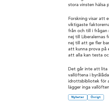
stora vinsten hälsa på
Forskning visar att 
viktigaste faktorer
från och till i fråg
nej till Liberalernas
nej till att ge fler
att kunna prova på en
att alla kan testa oc
Det går inte att lit
vallöftena i byrålåda
idrottsbibliotek för
lägger inga vallöften
Nyheter
Övrigt