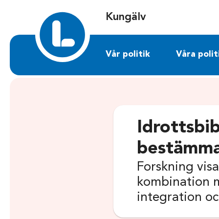
Sök på kungalv.liberalerna.se
Kungälv
Vår politik
Våra polit
Idrottsbib
bestämm
Forskning visa
kombination m
integration o