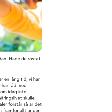
lådan. Hade de röstat
r en lång tid, vi har
e har råd med
 som idag inte
äringslivet skulle
aler förstår så är det
 framför allt är den