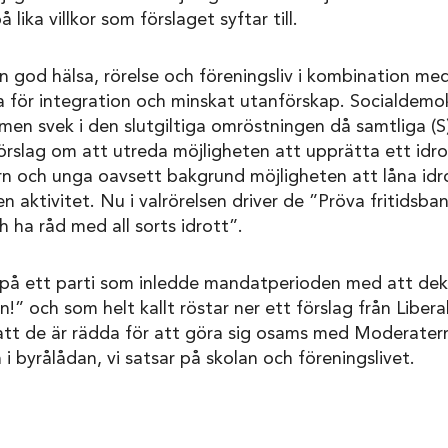
 lika villkor som förslaget syftar till.
en god hälsa, rörelse och föreningsliv i kombination me
na för integration och minskat utanförskap. Socialdemo
an men svek i den slutgiltiga omröstningen då samtliga 
 förslag om att utreda möjligheten att upprätta ett idro
 barn och unga oavsett bakgrund möjligheten att låna idr
 aktivitet. Nu i valrörelsen driver de ”Pröva fritidsban
h ha råd med all sorts idrott”.
a på ett parti som inledde mandatperioden med att dekl
n!” och som helt kallt röstar ner ett förslag från Liber
 att de är rädda för att göra sig osams med Moderatern
 i byrålådan, vi satsar på skolan och föreningslivet.