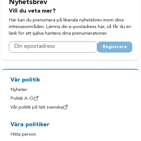
Nyhetsbrev
Halland
Tanum
Vill du veta mer?
Halmstad
Tjörn
Här kan du prenumera på liberala nyhetsbrev inom dina
intresseområden. Lämna din e-postadress här, så får du en
Herrljunga
Tranemo
länk för att själva hantera dina prenumerationer.
Hylte
Trollhättan
Registrera
Härryda
Uddevalla
Kungsbacka
Ulricehamn
Kungälv
Varberg
Laholm
Vårgårda
Vår politik
Lerum
Vänersborg
Nyheter
Politik A-Ö
Lilla Edet
Åmål
Vår politik på lätt svenska
Lysekil
Öckerö
Mark
Våra politiker
Hitta person