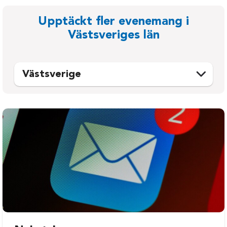
Upptäckt fler evenemang i
Västsveriges län
Västsverige
Ale
Mellerud
Alingsås
Munkedal
Bengtsfors
Mölndal
Bollebygd
Orust
Borås
Partille
Dals-Ed
Sotenäs
Falkenberg
Stenungsund
Färgelanda
Strömstad
Göteborg
Svenljunga