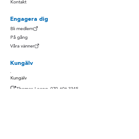
Kontakt
Engagera dig
Bli medlem
På gång
Våra vänner
Kungälv
.
Kungälv
Thomas Loong, 070-606 3345
kungalv@liberalerna.se
Följ oss på sociala medier